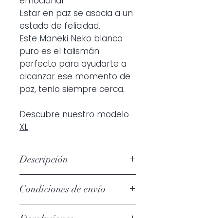
emocional.
Estar en paz se asocia a un
estado de felicidad.
Este Maneki Neko blanco
puro es el talismán
perfecto para ayudarte a
alcanzar ese momento de
paz, tenlo siempre cerca.
Descubre nuestro modelo
XL
Descripción
Significado del color: Paz y reflexión
Condiciones de envío
Medidas: 10cm x 8cm x 15,5cm
Caja: 10,5cm x 10cm x 16cm
Tu pedido tardará de 5 a 7 días
Peso: 100gr