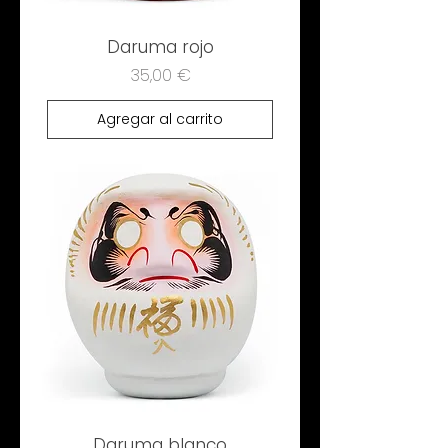
Daruma rojo
Precio
35,00 €
Agregar al carrito
Daruma blanco