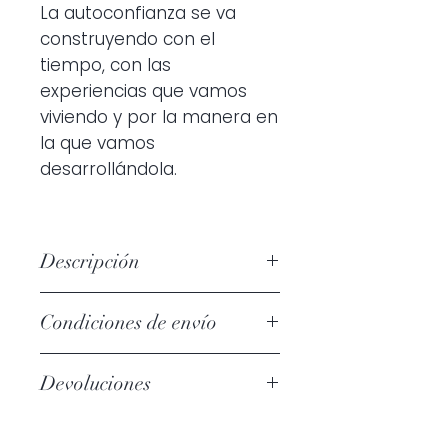
La autoconfianza se va
construyendo con el
tiempo, con las
experiencias que vamos
viviendo y por la manera en
la que vamos
desarrollándola.
Descripción
Significado del color: Relajación y
Condiciones de envío
autoconfianza
Medidas: 10cm x 8cm x 15,5cm
Tu pedido tardará de 5 a 7 días
Caja: 10,5cm x 10cm x 16cm
Devoluciones
hábiles desde la confirmación del
Peso: 100gr
mismo.
Todos nuestros Fortune Cats
Material: Plástico
Los gastos de envío a Península son 5