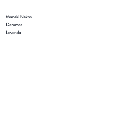
Maneki Nekos
Darumas
Leyenda
Contacto
Visita nuestra tienda
Atención al cliente:
+34 93.6537270
Ayuda
Condiciones de compra